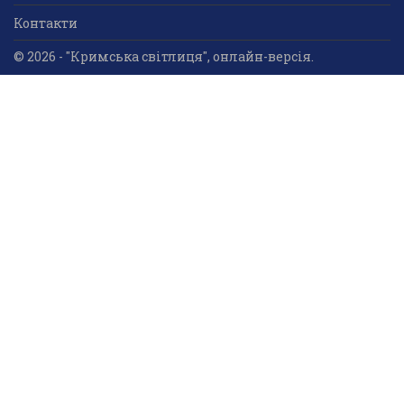
Контакти
© 2026 - "Кримська світлиця", онлайн-версія.
Суб'єкт у сфері друкованого медіа: «Громадська
організація «Кримський центр ділового та
культурного співробітництва «Український дім»;
ідентифікатор медіа - R30-05023.
Усі права захищені. Використання інформації та
мультимедійного контенту, що опублікований на сайті
друкованого медіа «Кримська світлиця» вітається.
Безкоштовне використання інформаційних матеріалів
дозволяється за умови обов’язкового гіперпосилання
на інформаційний ресурс «Кримська світлиця».