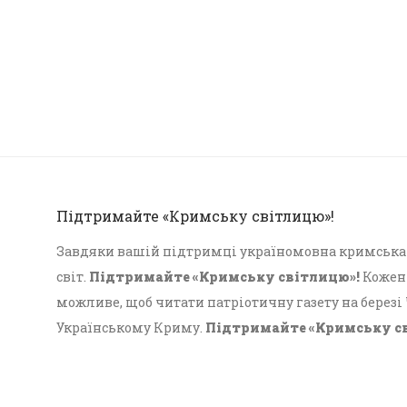
Підтримайте «Кримську світлицю»!
Завдяки вашій підтримці україномовна кримська г
світ.
Підтримайте «Кримську світлицю»!
Кожен 
можливе, щоб читати патріотичну газету на березі
Українському Криму.
Підтримайте «Кримську с
Український Крим!