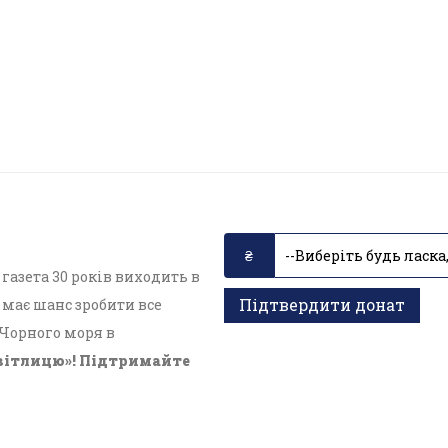
азета 30 років виходить в
Підтвердити донат
має шанс зробити все
 Чорного моря в
вітлицю»! Підтримайте