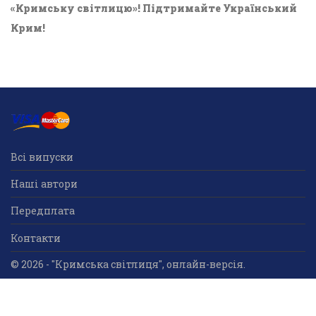
«Кримську світлицю»! Підтримайте Український
Крим!
Всі випуски
Наші автори
Передплата
Контакти
© 2026 - "Кримська світлиця", онлайн-версія.
Суб'єкт у сфері друкованого медіа: «Громадська
організація «Кримський центр ділового та